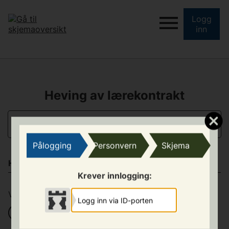
Logg
inn
Heving av lærekontrakt
INNSENDER
Pålogging
Personvern
Skjema
HVEM ER INNSENDER AV SKJEMAET?
Krever innlogging:
Velg en
*
Logg inn via ID-porten
Bedriften